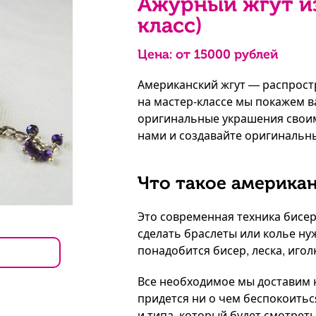
Ажурный жгут из
класс)
Цена: от
15000
рублей
Американский жгут — распростр
на мастер-классе мы покажем в
оригинальные украшения своим
нами и создавайте оригинальны
Что такое америка
Это современная техника бисе
сделать браслеты или колье ну
понадобится бисер, леска, игол
Все необходимое мы доставим 
придется ни о чем беспокоить
и типа, который будет смотрет