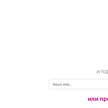
И ПО
или пр