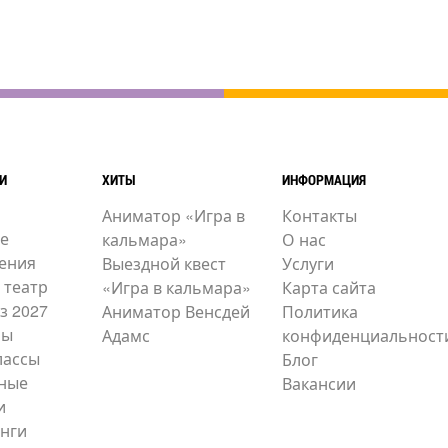
И
ХИТЫ
ИНФОРМАЦИЯ
Аниматор «Игра в
Контакты
е
кальмара»
О нас
ения
Выездной квест
Услуги
 театр
«Игра в кальмара»
Карта сайта
з 2027
Аниматор Венсдей
Политика
ры
Адамс
конфиденциальност
лассы
Блог
ные
Вакансии
и
нги