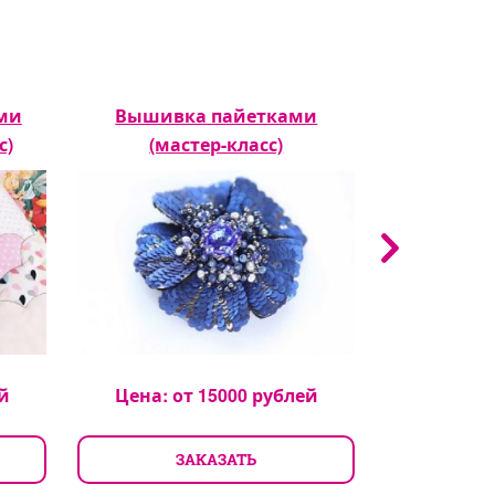
ми
Вышивка пайетками
Вышивка р
с)
(мастер-класс)
й
Цена: от
15000
рублей
Цена: 
ЗАКАЗАТЬ
З