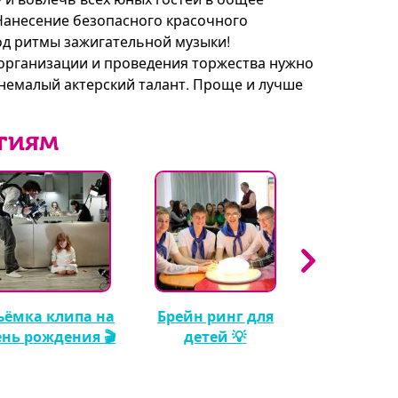
 Нанесение безопасного красочного
од ритмы зажигательной музыки!
 организации и проведения торжества нужно
немалый актерский талант. Проще и лучше
тиям
ъёмка клипа на
Брейн ринг для
Кэнди бар 
ень рождения 🎬
детей 💡
рождения м
🍬🎂