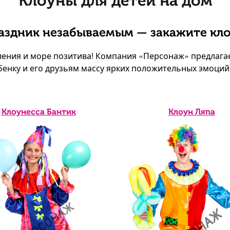
Клоуны для детей на дом
аздник незабываемым — закажите кло
ления и море позитива! Компания «Персонаж» предлага
енку и его друзьям массу ярких положительных эмоций
Клоунесса Бантик
Клоун Ляпа