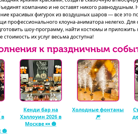
объединят компанию и не оставят никого равнодушным.
ание красивых фигурок из воздушных шаров — все это п
ощи профессионального клоуна-аниматора нелегко. Для
дготовить шоу-программу, найти костюмы и приложить 
е стоимость их услуг весьма доступна!
олнения к праздничным собы
а
Кенди бар на
Холодные фонтаны
С
 в
Хэллоуин 2026 в
🎆
д
Москве 🍬 🎃
 🎃