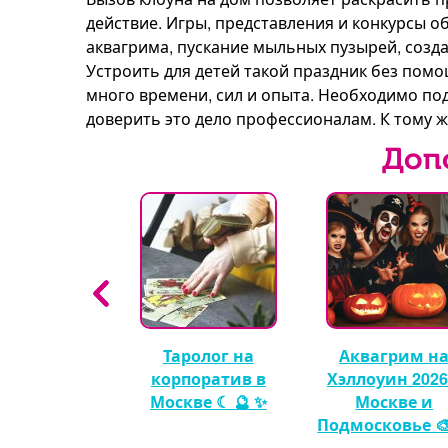
действие. Игры, представления и конкурсы 
аквагрима, пускание мыльных пузырей, созд
Устроить для детей такой праздник без пом
много времени, сил и опыта. Необходимо по
доверить это дело профессионалам. К тому ж
Доп
гуры из
Таролог на
Аквагрим н
шных шаров
корпоратив в
Хэллоуин 2026
🎈
Москве ☾ 🔮 ✨
Москве и
Подмосковье 🎨