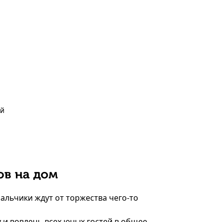
ый
ов на дом
альчики ждут от торжества чего-то
 и вовлечь всех юных гостей в общее