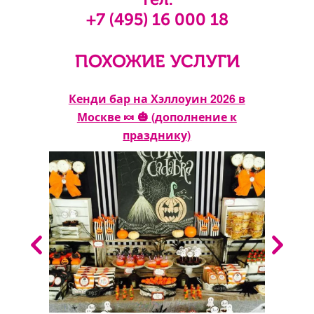
+7 (495) 16 000 18
ПОХОЖИЕ УСЛУГИ
ение
Кенди бар на Хэллоуин 2026 в
Москве 🍬 🎃 (дополнение к
празднику)