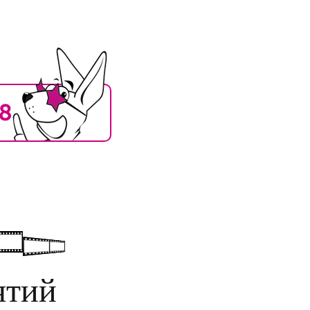
18
ятий