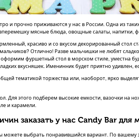
о и прочно приживаются у нас в России. Одна из таких
 вперемешку мясные блюда, овощные салаты, напитки, ф
формленный, красиво и со вкусом декорированный стол 
 мальчиков? Отлично! Разве мальчишки не любят сладко
оформим фуршетный стол в морском стиле, уместна бу
сладких вкусняшек. Именинник будет приятно удивлен, 
общей тематикой торжества или, наоборот, ярко выдел
. Для этого подберем высокие емкости, вазочки на нож
ле и карамели.
ричин заказать у нас Candy Bar для 
 Вы можете выбрать понравившийся вариант. По вашему 