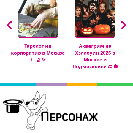
Таролог на
Аквагрим на
 🎈
корпоратив в Москве
Хэллоуин 2026 в
☾ 🔮 ✨
Москве и
Подмосковье 🎨 🎃