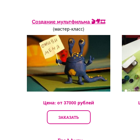
Создание мультфильма 🎬🎥️🎞️
(мастер-класс)
Цена: от
37000
рублей
ЗАКАЗАТЬ