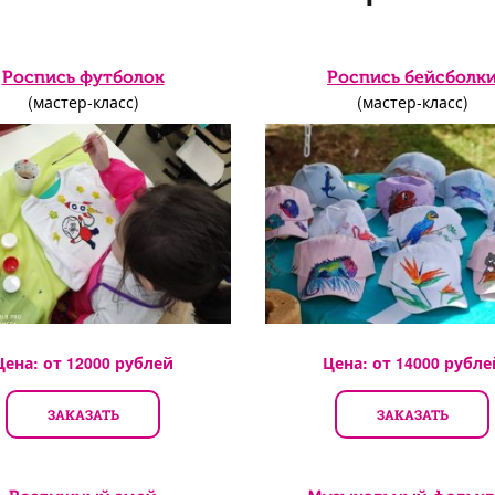
Роспись футболок
Роспись бейсболк
(мастер-класс)
(мастер-класс)
Цена: от
12000
рублей
Цена: от
14000
рубле
ЗАКАЗАТЬ
ЗАКАЗАТЬ