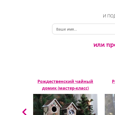
И ПО
или пр
часы из
Рождественский чайный
Р
тер-класс)
домик (мастер-класс)