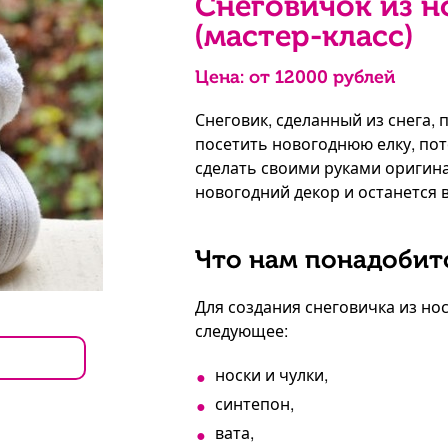
Снеговичок из н
(мастер-класс)
Цена: от
12000
рублей
Снеговик, сделанный из снега,
посетить новогоднюю елку, пот
сделать своими руками оригина
новогодний декор и останется 
Что нам понадобит
Для создания снеговичка из но
следующее:
носки и чулки,
синтепон,
вата,