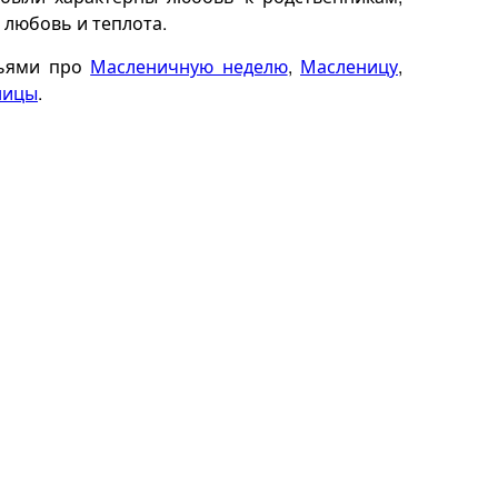
 любовь и теплота.
тьями про
Масленичную неделю
,
Масленицу
,
ницы
.