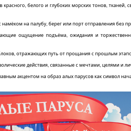
в красного, белого и глубоких морских тонов, тканей,
с намёком на палубу, берег или порт отправления без 
здающие ощущение подъёма, ожидания и торжественн
локов, отражающих путь от прощания с прошлым этапом
волические действия, связанные с мечтами, целями и л
лавным акцентом на образ алых парусов как символ нач