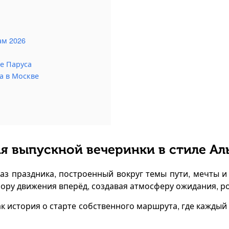
ам 2026
ые Паруса
а в Москве
я выпускной вечеринки в стиле Ал
аз праздника, построенный вокруг темы пути, мечты и
фору движения вперёд, создавая атмосферу ожидания, р
ак история о старте собственного маршрута, где кажды