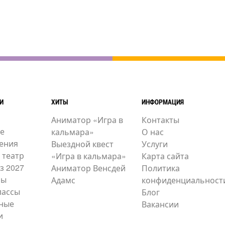
И
ХИТЫ
ИНФОРМАЦИЯ
Аниматор «Игра в
Контакты
е
кальмара»
О нас
ения
Выездной квест
Услуги
 театр
«Игра в кальмара»
Карта сайта
з 2027
Аниматор Венсдей
Политика
ры
Адамс
конфиденциальност
лассы
Блог
ные
Вакансии
и