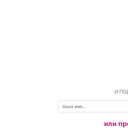
И ПО
или пр