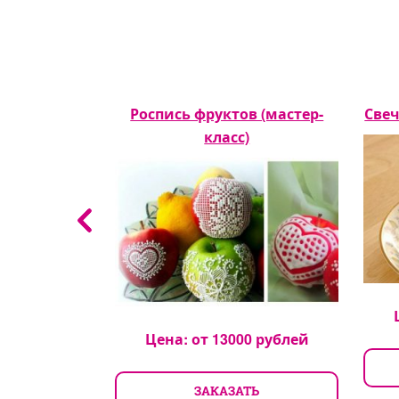
мороженого
Роспись фруктов (мастер-
Свеч
класс)
класс)
0
рублей
Цена: от
13000
рублей
ТЬ
ЗАКАЗАТЬ