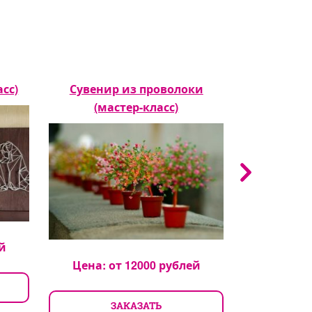
асс)
Сувенир из проволоки
Приготовл
(мастер-класс)
🍨 (м
й
Цена: от
12000
рублей
Цена: 
ЗАКАЗАТЬ
З