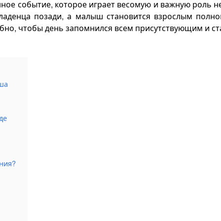
ное событие, которое играет весомую и важную роль не
ладенца позади, а малыш становится взрослым полн
абно, чтобы день запомнился всем присутствующим и с
ша
де
ния?