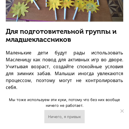
Для подготовительной группы и
младшеклассников
Маленькие дети будут рады использовать
Масленицу как повод для активных игр во дворе.
Учитывая возраст, создайте спокойные условия
для зимних забав. Малыши иногда увлекаются
процессом, поэтому могут не контролировать
себя.
Мы тоже используем эти куки, потому что без них вообще
Снежные лабиринты
ничего не работает.
Если зима выдалась снежной и у вас есть
Ничего, я привык
несколько юных силачей, можно провести
↓
соревнование на лучший лабиринт. В процессе