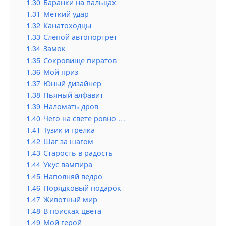
1.30
Баранки на пальцах
1.31
Меткий удар
1.32
Канатоходцы
1.33
Слепой автопортрет
1.34
Замок
1.35
Сокровище пиратов
1.36
Мой приз
1.37
Юный дизайнер
1.38
Пьяный алфавит
1.39
Наломать дров
1.40
Чего на свете ровно …
1.41
Тузик и грелка
1.42
Шаг за шагом
1.43
Старость в радость
1.44
Укус вампира
1.45
Наполняй ведро
1.46
Порядковый подарок
1.47
Животный мир
1.48
В поисках цвета
1.49
Мой герой