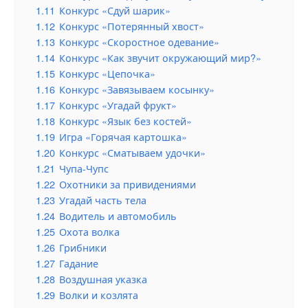
1.11
Конкурс «Сдуй шарик»
1.12
Конкурс «Потерянный хвост»
1.13
Конкурс «Скоростное одевание»
1.14
Конкурс «Как звучит окружающий мир?»
1.15
Конкурс «Цепочка»
1.16
Конкурс «Завязываем косынку»
1.17
Конкурс «Угадай фрукт»
1.18
Конкурс «Язык без костей»
1.19
Игра «Горячая картошка»
1.20
Конкурс «Сматываем удочки»
1.21
Чупа-Чупс
1.22
Охотники за привидениями
1.23
Угадай часть тела
1.24
Водитель и автомобиль
1.25
Охота волка
1.26
Грибники
1.27
Гадание
1.28
Воздушная указка
1.29
Волки и козлята