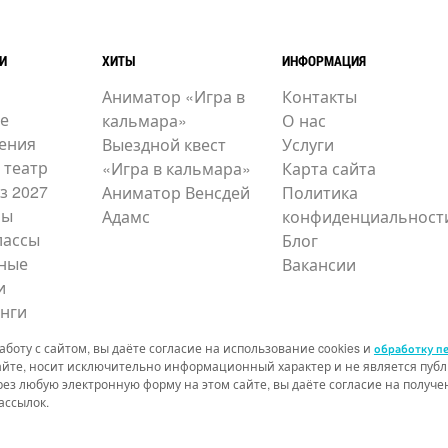
И
ХИТЫ
ИНФОРМАЦИЯ
Аниматор «Игра в
Контакты
е
кальмара»
О нас
ения
Выездной квест
Услуги
 театр
«Игра в кальмара»
Карта сайта
з 2027
Аниматор Венсдей
Политика
ры
Адамс
конфиденциальност
лассы
Блог
ные
Вакансии
и
нги
боту с сайтом, вы даёте согласие на использование cookies и
обработку п
айте, носит исключительно информационный характер и не является публи
рез любую электронную форму на этом сайте, вы даёте согласие на получ
ассылок.