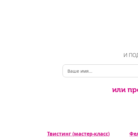
И ПО
или пр
 (мастер-
Твистинг (мастер-класс)
Фе