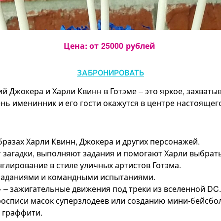
Цена: от
25000
рублей
ЗАБРОНИРОВАТЬ
й Джокера и Харли Квинн в Готэме – это яркое, захват
ень именинник и его гости окажутся в центре настояще
разах Харли Квинн, Джокера и других персонажей.
ют загадки, выполняют задания и помогают Харли выбрат
нглирование в стиле уличных артистов Готэма.
 заданиями и командными испытаниями.
 – зажигательные движения под треки из вселенной DC.
 росписи масок суперзлодеев или созданию мини-бейсбо
е граффити.