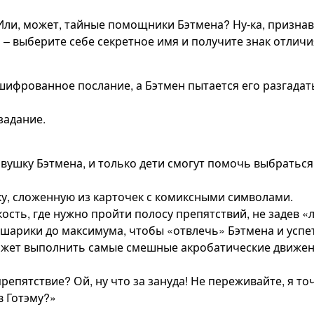
? Или, может, тайные помощники Бэтмена? Ну-ка, признав
 – выберите себе секретное имя и получите знак отличи
ашифрованное послание, а Бэтмен пытается его разгада
задание.
ловушку Бэтмена, и только дети смогут помочь выбратьс
ку, сложенную из карточек с комиксными символами.
ость, где нужно пройти полосу препятствий, не задев «
 шарики до максимума, чтобы «отвлечь» Бэтмена и успе
может выполнить самые смешные акробатические движен
препятствие? Ой, ну что за зануда! Не переживайте, я т
в Готэму?»