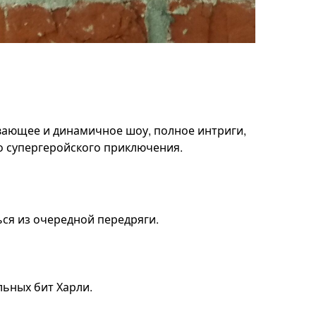
ывающее и динамичное шоу, полное интриги,
го супергеройского приключения.
ься из очередной передряги.
льных бит Харли.