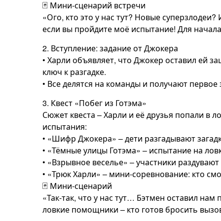
🃏 Мини-сценарий встречи
«Ого, кто это у нас тут? Новые суперзлодеи
если вы пройдите моё испытание! Для начала
2. Вступление: задание от Джокера
• Харли объявляет, что Джокер оставил ей з
ключ к разгадке.
• Все делятся на команды и получают первое 
3. Квест «Побег из Готэма»
Сюжет квеста – Харли и её друзья попали в 
испытания:
• «Шифр Джокера» – дети разгадывают загад
• «Тёмные улицы Готэма» – испытание на ловк
• «Взрывное веселье» – участники раздувают
• «Трюк Харли» – мини-соревнование: кто с
🃏 Мини-сценарий
«Так-так, что у нас тут… Бэтмен оставил нам 
ловкие помощники – кто готов бросить вызо