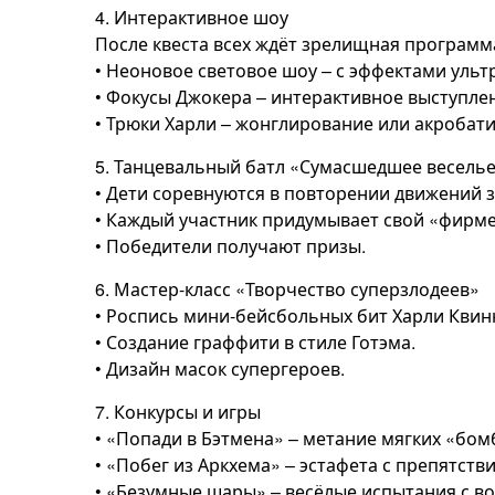
4. Интерактивное шоу
После квеста всех ждёт зрелищная программ
• Неоновое световое шоу – с эффектами ульт
• Фокусы Джокера – интерактивное выступле
• Трюки Харли – жонглирование или акробат
5. Танцевальный батл «Сумасшедшее весель
• Дети соревнуются в повторении движений з
• Каждый участник придумывает свой «фирм
• Победители получают призы.
6. Мастер-класс «Творчество суперзлодеев»
• Роспись мини-бейсбольных бит Харли Квин
• Создание граффити в стиле Готэма.
• Дизайн масок супергероев.
7. Конкурсы и игры
• «Попади в Бэтмена» – метание мягких «бо
• «Побег из Аркхема» – эстафета с препятств
• «Безумные шары» – весёлые испытания с 