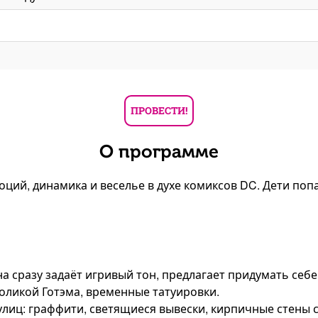
ПРОВЕСТИ!
О программе
оций, динамика и веселье в духе комиксов DC. Дети попа
Она сразу задаёт игривый тон, предлагает придумать се
воликой Готэма, временные татуировки.
улиц: граффити, светящиеся вывески, кирпичные стены 