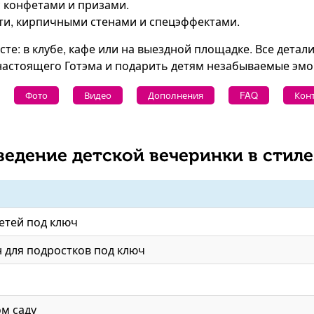
с конфетами и призами.
ити, кирпичными стенами и спецэффектами.
е: в клубе, кафе или на выездной площадке. Все детали
настоящего Готэма и подарить детям незабываемые эмо
Фото
Видео
Дополнения
FAQ
Кон
ведение детской вечеринки в стиле
детей под ключ
н для подростков под ключ
ом саду