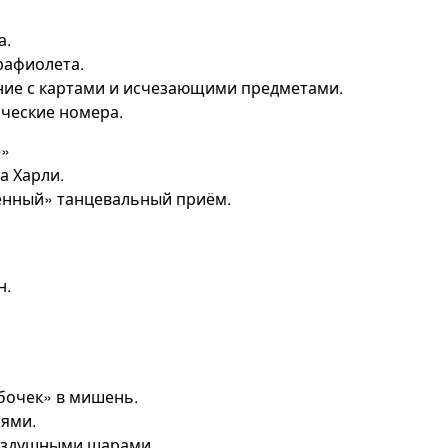
а.
рафиолета.
ние с картами и исчезающими предметами.
ические номера.
е»
а Харли.
енный» танцевальный приём.
н.
мбочек» в мишень.
иями.
воздушными шарами.