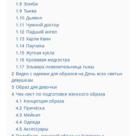
1.8
Зомби
1.9
Тыква
1.10
Дьявол
1.11
Чумной доктор
1.12
Падший ангел
1.13
Харли Квин
1.14
Паучиха
1.15
Жуткая кукла
1.16
Кровавая медсестра
1.17
Эльвира повелительница тьмы
2
Видео с идеями для образов на День всех святых
девушкам
3
Образ для девочки
4
Чек-лист по подготовке женского образа
4.1
Концепция образа
4.2
Причёска
4.3
Мейкап
4.4
Одежда
4.5
Аксессуары
5
Подобрать женский образ на Хэллоуин с