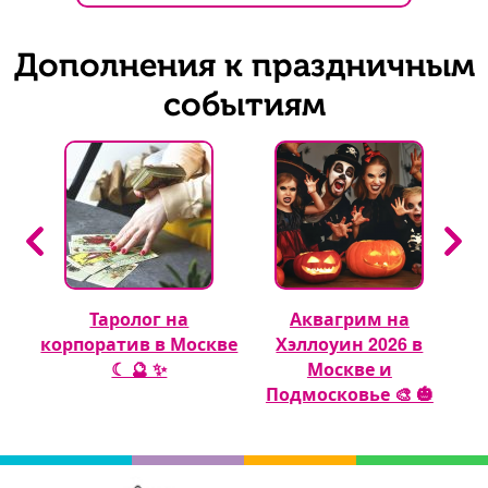
Дополнения к праздничным
событиям
Таролог на
Аквагрим на
 🎈
корпоратив в Москве
Хэллоуин 2026 в
☾ 🔮 ✨
Москве и
Подмосковье 🎨 🎃