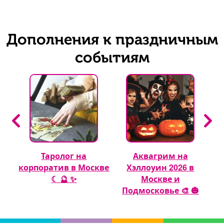
Дополнения к праздничным
событиям
Таролог на
Аквагрим на
 🎈
корпоратив в Москве
Хэллоуин 2026 в
☾ 🔮 ✨
Москве и
Подмосковье 🎨 🎃