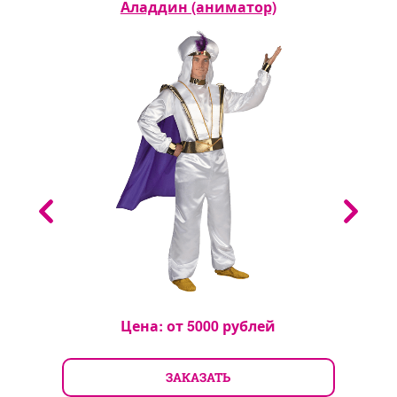
ь
Аладдин (аниматор)
П
Цена: от
5000
рублей
ЗАКАЗАТЬ