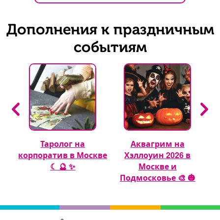
Дополнения к праздничным
событиям
Таролог на
Аквагрим на
 🎈
корпоратив в Москве
Хэллоуин 2026 в
☾ 🔮 ✨
Москве и
Подмосковье 🎨 🎃