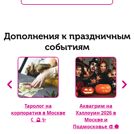
Дополнения к праздничным
событиям
Таролог на
Аквагрим на
 🎈
корпоратив в Москве
Хэллоуин 2026 в
☾ 🔮 ✨
Москве и
Подмосковье 🎨 🎃