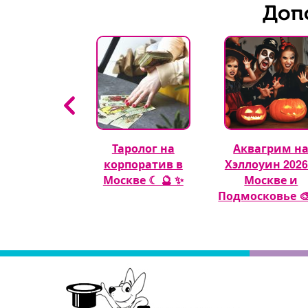
Доп
гуры из
Таролог на
Аквагрим н
шных шаров
корпоратив в
Хэллоуин 2026
🎈
Москве ☾ 🔮 ✨
Москве и
Подмосковье 🎨