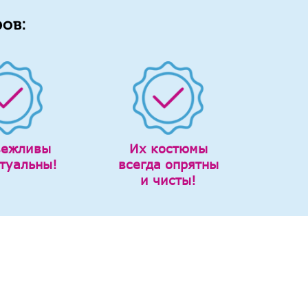
ов:
вежливы
Их костюмы
туальны!
всегда опрятны
и чисты!