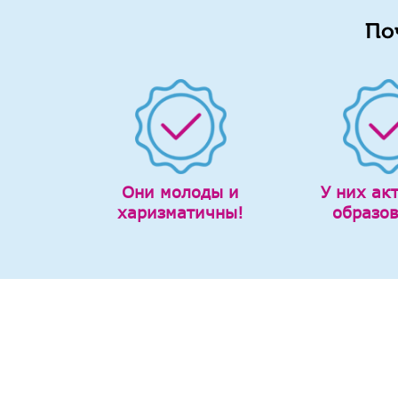
По
Они молоды и
У них ак
харизматичны!
образо