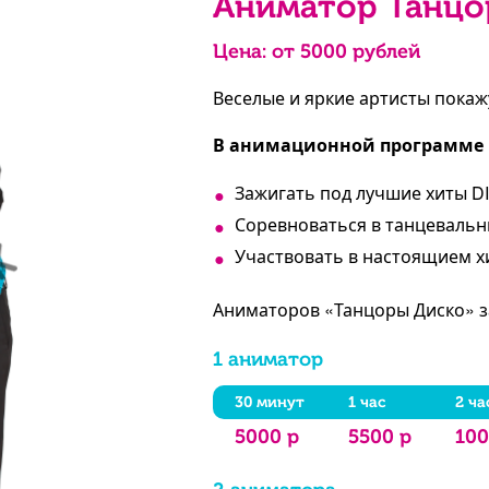
Аниматор Танцо
Цена: от
5000
рублей
Веселые и яркие артисты пока
В анимационной программе «
Зажигать под лучшие хиты D
Соревноваться в танцевальн
Участвовать в настоящием х
Аниматоров «Танцоры Диско» за
1 аниматор
30 минут
1 час
2 ча
5000 р
5500 р
100