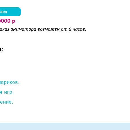
часа
0000 р
заказ аниматора возможен от 2 часов.
:
шариков.
я игр.
ение.