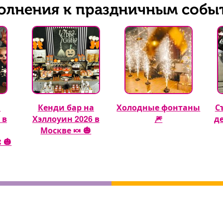
олнения к праздничным собы
а
Кенди бар на
Холодные фонтаны
С
 в
Хэллоуин 2026 в
🎆
д
Москве 🍬 🎃
 🎃