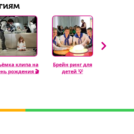
тиям
ъёмка клипа на
Брейн ринг для
Кэнди бар 
ень рождения 🎬
детей 💡
рождения м
🍬🎂