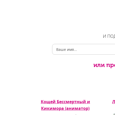
И ПО
или пр
аниматор)
Кощей Бессмертный и
Л
Кикимора (аниматор)