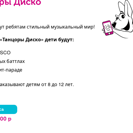
ры Диско
жут ребятам стильный музыкальный мир!
Танцоры Диско» дети будут:
ISCO
ых баттлах
ит-параде
казывают детям от 8 до 12 лет.
са
00 р