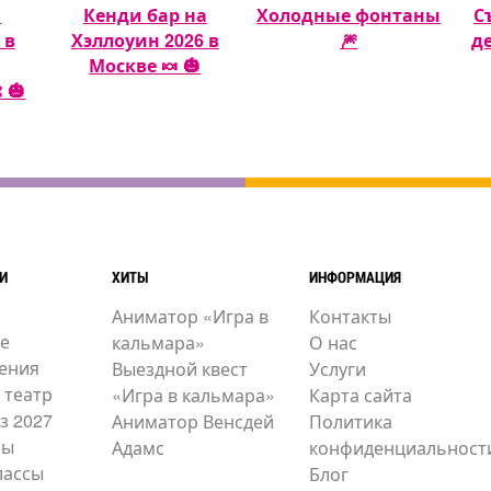
а
Кенди бар на
Холодные фонтаны
С
 в
Хэллоуин 2026 в
🎆
д
Москве 🍬 🎃
 🎃
И
ХИТЫ
ИНФОРМАЦИЯ
Аниматор «Игра в
Контакты
е
кальмара»
О нас
ения
Выездной квест
Услуги
 театр
«Игра в кальмара»
Карта сайта
з 2027
Аниматор Венсдей
Политика
ры
Адамс
конфиденциальност
лассы
Блог