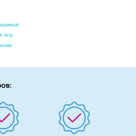
шариков
я игр
дение
ов: