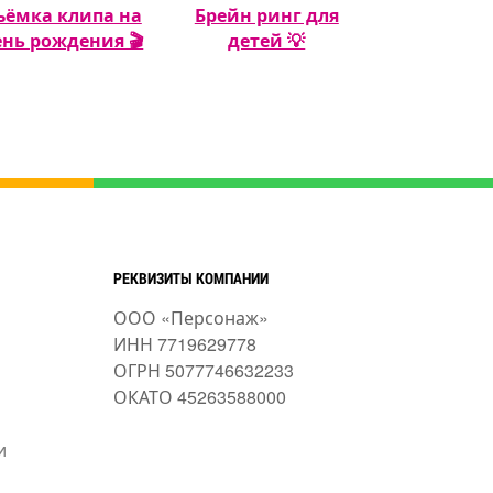
ъёмка клипа на
Брейн ринг для
Кэнди бар 
ень рождения 🎬
детей 💡
рождения м
🍬🎂
РЕКВИЗИТЫ КОМПАНИИ
ООО «Персонаж»
ИНН 7719629778
ОГРН 5077746632233
ОКАТО 45263588000
и