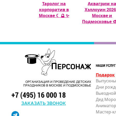
гуры из
Таролог на
Аквагрим н
шных шаров
корпоратив в
Хэллоуин 2026
🎈
Москве ☾ 🔮 ✨
Москве и
Подмосковье 🎨
НАШИ УСЛУГ
Подарок
Выпускны
ОРГАНИЗАЦИЯ И ПРОВЕДЕНИЕ ДЕТСКИХ
ПРАЗДНИКОВ В МОСКВЕ И ПОДМОСКОВЬЕ
Дни рожд
+7 (495) 16 000 18
Выездной
Дед Моро
ЗАКАЗАТЬ ЗВОНОК
Анимато
Мастер-к