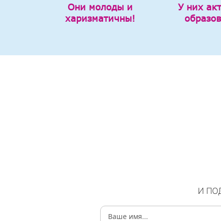
Они молоды и
У них ак
харизматичны!
образо
И ПО