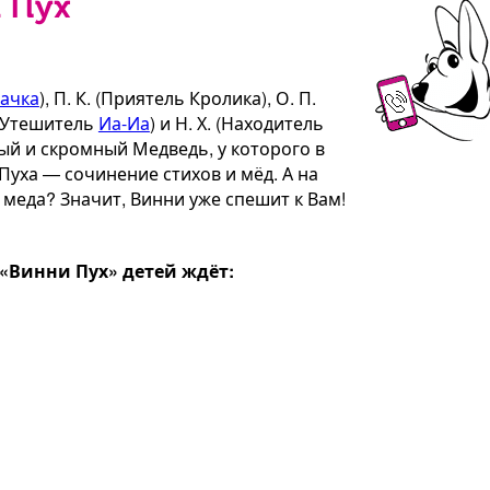
 Пух
ачка
), П. К. (Приятель Кролика), О. П.
 (Утешитель
Иа-Иа
) и Н. Х. (Находитель
ый и скромный Медведь, у которого в
уха — сочинение стихов и мёд. А на
меда? Значит, Винни уже спешит к Вам!
Винни Пух» детей ждёт: