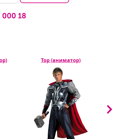
6 000 18
ор)
Тор (аниматор)
Желез
(а