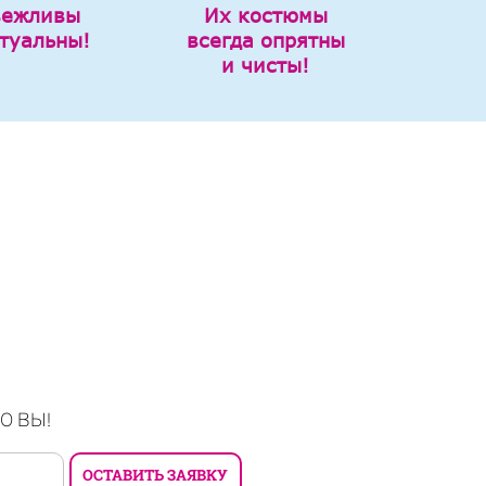
вежливы
Их костюмы
туальны!
всегда опрятны
и чисты!
О ВЫ!