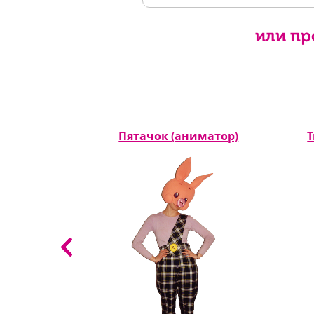
или пр
еловек
Пятачок (аниматор)
Т
ор)