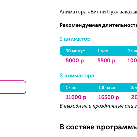
Аниматора «Винни Пух» заказыва
Рекомендуемая длительност
1 аниматор
30 минут
1 час
2 ча
5000 р
5500 р
100
2 аниматора
1 час
1,5 часа
2 
11000 р
16500 р
2
В выходные и праздничные дни 
В составе программы