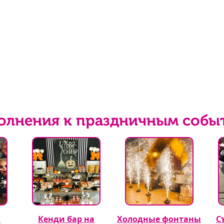
олнения к праздничным собы
а
Кенди бар на
Холодные фонтаны
С