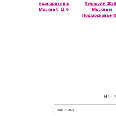
шных шаров
корпоратив в
Хэллоуин 2026
🎈
Москве ☾ 🔮 ✨
Москве и
Подмосковье 🎨
И ПО