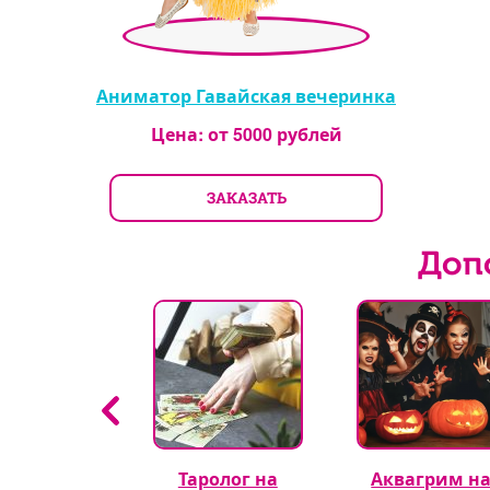
Аниматор Гавайская вечеринка
Цена: от
5000
рублей
ЗАКАЗАТЬ
Доп
гуры из
Таролог на
Аквагрим н