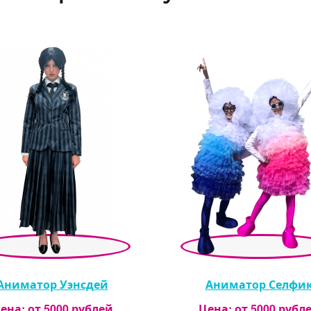
Аниматор Уэнсдей
Аниматор Селфи
ена: от
5000
рублей
Цена: от
5000
рубл