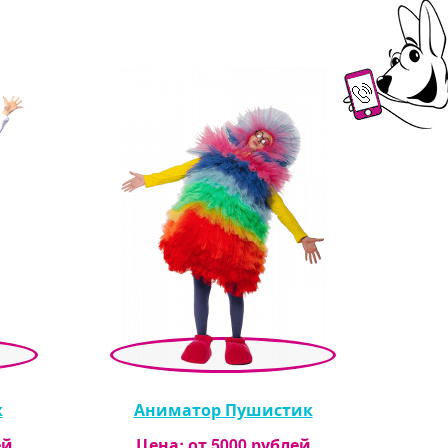
к
Аниматор Пушистик
ей
Цена: от
5000
рублей