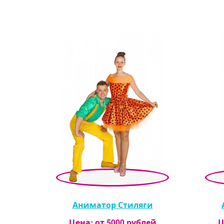
Аниматор Стиляги
Цена: от
5000
рублей
Ц