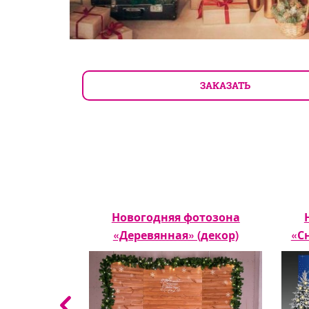
ЗАКАЗАТЬ
ческий лес»
Новогодняя фотозона
)
«Деревянная» (декор)
«С