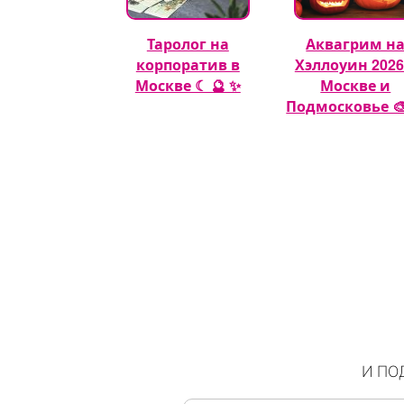
гуры из
Таролог на
Аквагрим н
шных шаров
корпоратив в
Хэллоуин 2026
🎈
Москве ☾ 🔮 ✨
Москве и
Подмосковье 🎨
И ПО