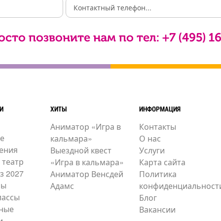
осто позвоните нам по тел:
+7 (495) 1
И
ХИТЫ
ИНФОРМАЦИЯ
Аниматор «Игра в
Контакты
е
кальмара»
О нас
ения
Выездной квест
Услуги
 театр
«Игра в кальмара»
Карта сайта
з 2027
Аниматор Венсдей
Политика
ры
Адамс
конфиденциальност
лассы
Блог
ные
Вакансии
и