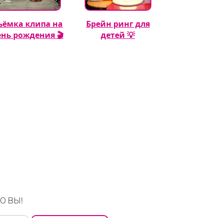
ъёмка клипа на
Брейн ринг для
Кэнди бар 
ень рождения 🎬
детей 💡
рождения м
🍬🎂
О ВЫ!