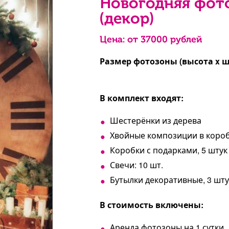
Новогодняя фото
(декор)
Цена: от
37000
рублей
Размер фотозоны (высота x ш
В комплект входят:
Шестерёнки из дерева
Хвойные композиции в короб
Коробки с подарками, 5 штук
Свечи: 10 шт.
Бутылки декоративные, 3 шт
В стоимость включены:
Аренда фотозоны на 1 сутки