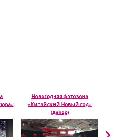
а
Новогодняя фотозона
Фотозона 
тюра»
«Китайский Новый год»
(декор)