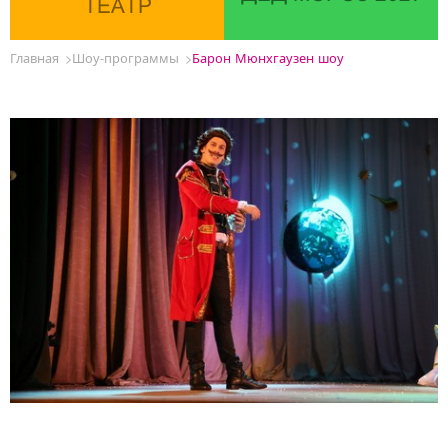
ТЕАТР
Главная
Шоу-программы
Барон Мюнхгаузен шоу