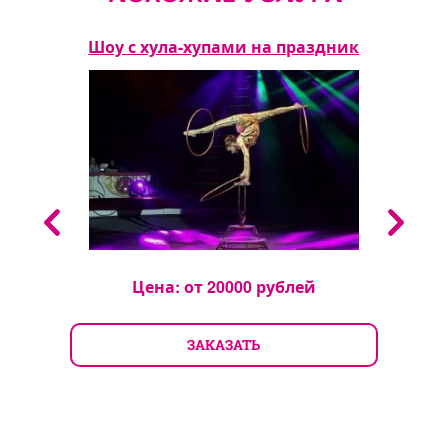
ния
Шоу с хула-хупами на праздник
Ш
Цена: от
20000
рублей
ЗАКАЗАТЬ