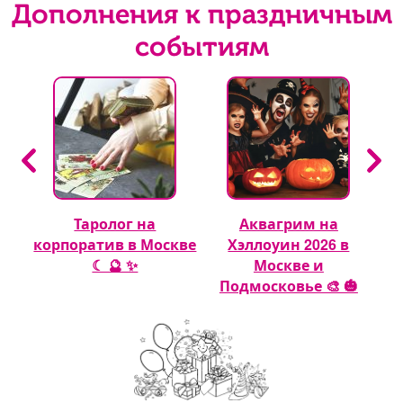
Дополнения к праздничным
событиям
Таролог на
Аквагрим на
 🎈
корпоратив в Москве
Хэллоуин 2026 в
☾ 🔮 ✨
Москве и
Подмосковье 🎨 🎃