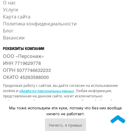
О нас
Услуги
Карта сайта
Политика конфиденциальности
Блог
Вакансии
РЕКВИЗИТЫ КОМПАНИИ
ООО «Персонаж»
ИНН 7719629778
ОГРН 5077746632233
ОКАТО 45263588000
Продолжая работу с сайтом, вы даёте согласие на использование
cookies и
. Любая информация,
обработку персональных данных
представленная на данном сайте, носит исключительно
информационный характер и не является публичной офертой,
определяемой ст. 437 ГК РФ. Отправляя сведения через любую
Мы тоже используем эти куки, потому что без них вообще
электронную форму на этом сайте, вы даёте согласие на получение
ничего не работает.
обратной связи, а также информационных и рекламных рассылок.
Ничего, я привык
↓