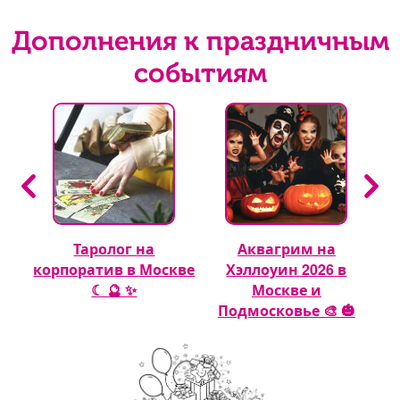
Дополнения к праздничным
событиям
Таролог на
Аквагрим на
 🎈
корпоратив в Москве
Хэллоуин 2026 в
☾ 🔮 ✨
Москве и
Подмосковье 🎨 🎃