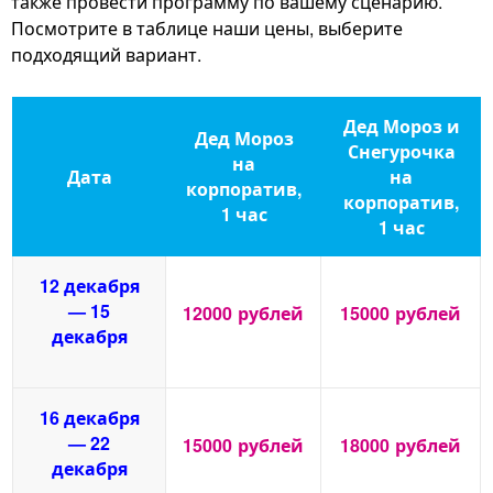
также провести программу по вашему сценарию.
Посмотрите в таблице наши цены, выберите
подходящий вариант.
Дед Мороз и
Дед Мороз
Снегурочка
на
Дата
на
корпоратив,
корпоратив,
1 час
1 час
12 декабря
— 15
12000
рублей
15000
рублей
декабря
16 декабря
— 22
15000
рублей
18000
рублей
декабря