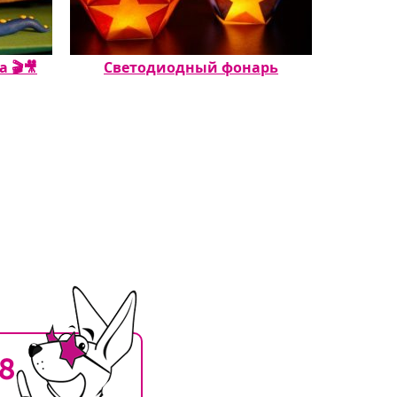
🎬🎥️
Светодиодный фонарь
Насте
18