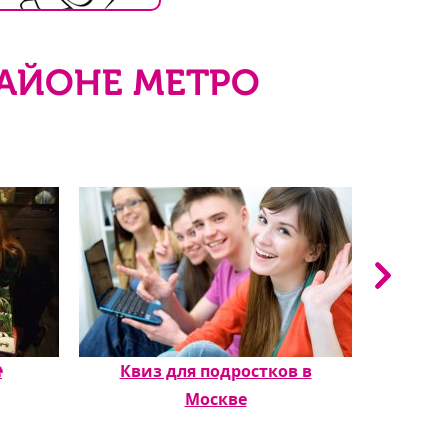
РАЙОНЕ МЕТРО

Квиз для подростков в
Квиз д
Москве