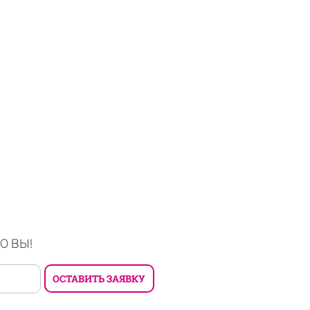
О ВЫ!