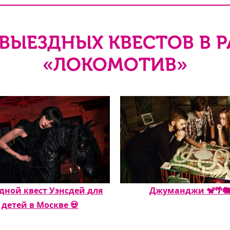
ВЫЕЗДНЫХ КВЕСТОВ В 
«ЛОКОМОТИВ»
дной квест Уэнсдей для
Джуманджи 🐒🌴
детей в Москве 💀