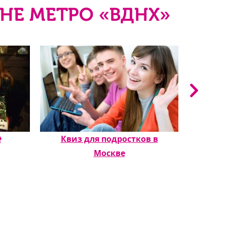
НЕ МЕТРО «ВДНХ»

Квиз для подростков в
Квиз д
Москве