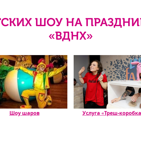
СКИХ ШОУ НА ПРАЗДНИ
«ВДНХ»
Шоу шаров
Услуга «Треш-коробка