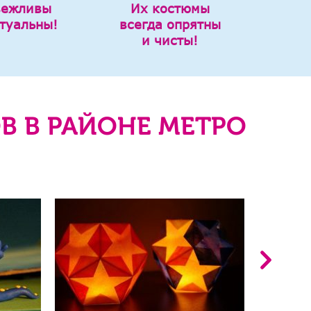
вежливы
Их костюмы
туальны!
всегда опрятны
и чисты!
В В РАЙОНЕ МЕТРО