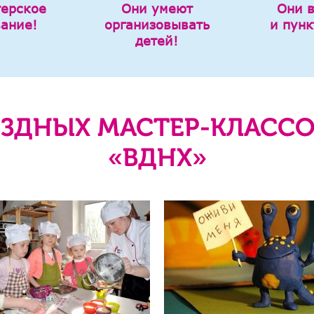
терское
Они умеют
Они 
вание!
организовывать
и пунк
детей!
ЗДНЫХ МАСТЕР-КЛАССО
«ВДНХ»