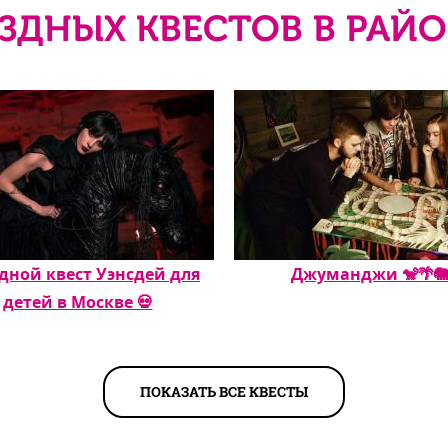
ЗДНЫХ КВЕСТОВ В РАЙО
дной квест Уэнсдей для
Джуманджи 🐒🌴
детей в Москве 💀
ПОКАЗАТЬ ВСЕ КВЕСТЫ