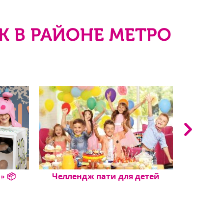
К В РАЙОНЕ МЕТРО
» 📦
Челлендж пати для детей
🤹 Жон