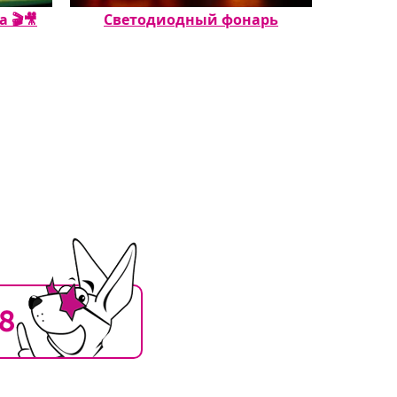
🎬🎥️
Светодиодный фонарь
Насте
18