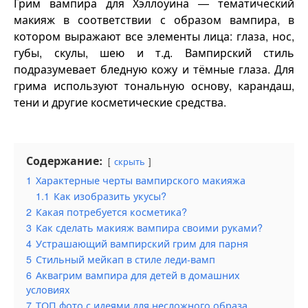
Грим вампира для Хэллоуина — тематический
макияж в соответствии с образом вампира, в
котором выражают все элементы лица: глаза, нос,
губы, скулы, шею и т.д. Вампирский стиль
подразумевает бледную кожу и тёмные глаза. Для
грима используют тональную основу, карандаш,
тени и другие косметические средства.
Содержание:
скрыть
1
Характерные черты вампирского макияжа
1.1
Как изобразить укусы?
2
Какая потребуется косметика?
3
Как сделать макияж вампира своими руками?
4
Устрашающий вампирский грим для парня
5
Стильный мейкап в стиле леди-вамп
6
Аквагрим вампира для детей в домашних
условиях
7
ТОП фото с идеями для несложного образа