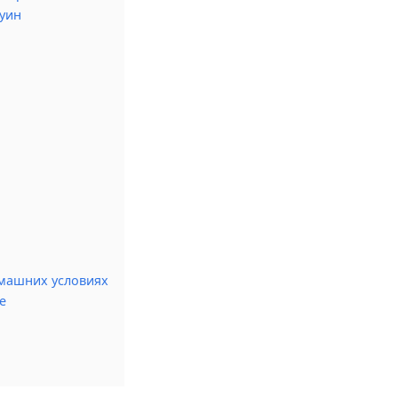
оуин
омашних условиях
е