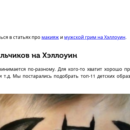
ься в статьях про
макияж
и
мужской грим на Хэллоуин
.
альчиков на Хэллоуин
инимается по-разному. Для кого-то хватит хорошо пр
и т.д. Мы постарались подобрать топ-11 детских обра