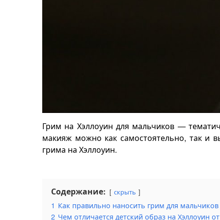
Грим на Хэллоуин для мальчиков — тематиче
макияж можно как самостоятельно, так и в
грима на Хэллоуин.
Содержание:
скрыть
1
Как правильно наносить грим для мальчиков
2
Чем отличается детский образ на Хэллоуин от