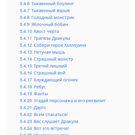
5.4.6
Тыквенный боулинг
5.4.7
Тыквенный взрыв
5.4.8
Голодный монстрик
5.4.9
Яблочный бобин
5.4.10
Хвост черта
5.4.11
Трапеза Дракулы
5.4.12
Собери героя Хэллоуина
5.4.13
Летучая мышь
5.4.14
Страшный монстр
5.4.15
Третий лишний
5.4.16
Страшный вой
5.4.17
Блуждающий огонек
5.4.18
Ребус
5.4.19
Фанты
5.4.20
Угадай персонажа и его реквизит
5.4.21
Дартс
5.4.22
Всем спасаться!
5.4.23
Вас слушает Дракула
5.4.24
Вот это встреча!
5.4.25
Мастерим метлу