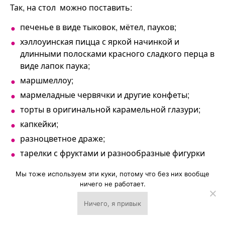
Так, на стол можно поставить:
печенье в виде тыковок, мётел, пауков;
хэллоуинская пицца с яркой начинкой и
длинными полосками красного сладкого перца в
виде лапок паука;
маршмеллоу;
мармеладные червячки и другие конфеты;
торты в оригинальной карамельной глазури;
капкейки;
разноцветное драже;
тарелки с фруктами и разнообразные фигурки
из них.
Мы тоже используем эти куки, потому что без них вообще
ничего не работает.
К слову, не стоит думать, что времена
«колядок» прошли. Сегодня подобными
Ничего, я привык
↓
занимаются не только учащиеся
младшей и начальной школы, но и