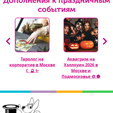
Дополнения к праздничным
событиям
Таролог на
Аквагрим на
 🎈
корпоратив в Москве
Хэллоуин 2026 в
☾ 🔮 ✨
Москве и
Подмосковье 🎨 🎃