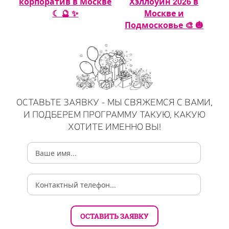
 🎈
корпоратив в Москве
Хэллоуин 2026 в
☾ 🔮 ✨
Москве и
Подмосковье 🎨 🎃
ОСТАВЬТЕ ЗАЯВКУ - МЫ СВЯЖЕМСЯ С ВАМИ,
И ПОДБЕРЕМ ПРОГРАММУ ТАКУЮ, КАКУЮ
ХОТИТЕ ИМЕННО ВЫ!