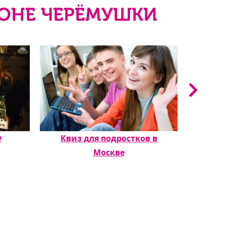
ЙОНЕ ЧЕРЁМУШКИ

Квиз для подростков в
Квиз д
Москве