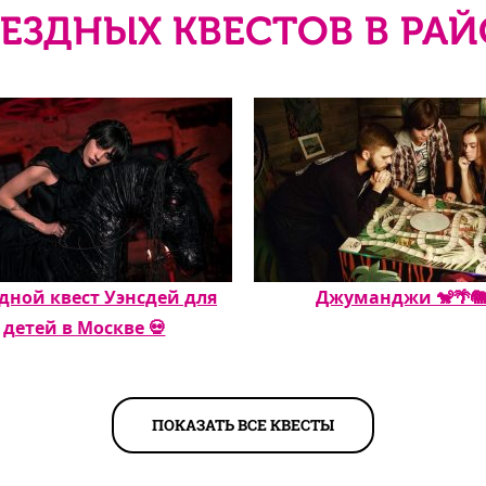
ЕЗДНЫХ КВЕСТОВ В РА
дной квест Уэнсдей для
Джуманджи 🐒🌴
детей в Москве 💀
ПОКАЗАТЬ ВСЕ КВЕСТЫ