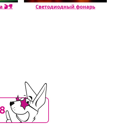
🎬🎥️
Светодиодный фонарь
Насте
18