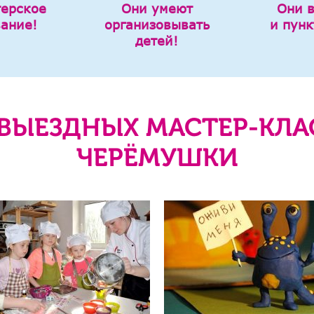
терское
Они умеют
Они 
вание!
организовывать
и пунк
детей!
ВЫЕЗДНЫХ МАСТЕР-КЛА
ЧЕРЁМУШКИ