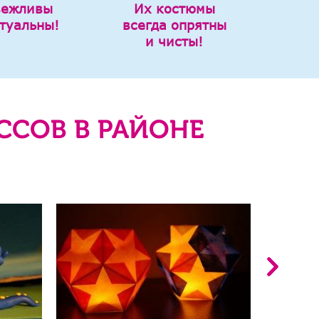
вежливы
Их костюмы
туальны!
всегда опрятны
и чисты!
ССОВ В РАЙОНЕ