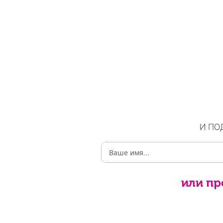
И ПО
или пр