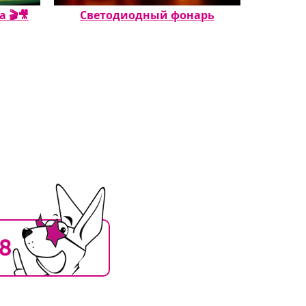
🎬🎥️
Светодиодный фонарь
Насте
18