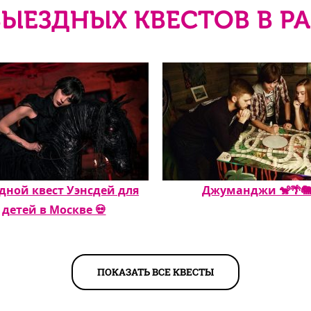
ВЫЕЗДНЫХ КВЕСТОВ В Р
дной квест Уэнсдей для
Джуманджи 🐒🌴
детей в Москве 💀
ПОКАЗАТЬ ВСЕ КВЕСТЫ