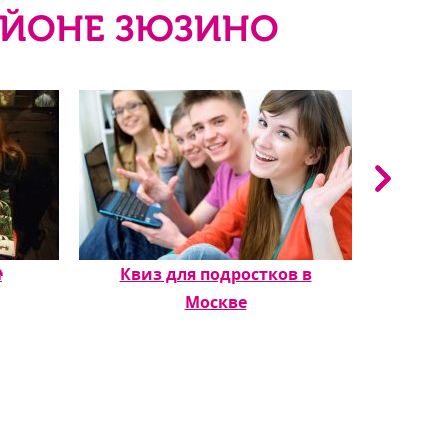
АЙОНЕ ЗЮЗИНО

Квиз для подростков в
Квиз д
Москве