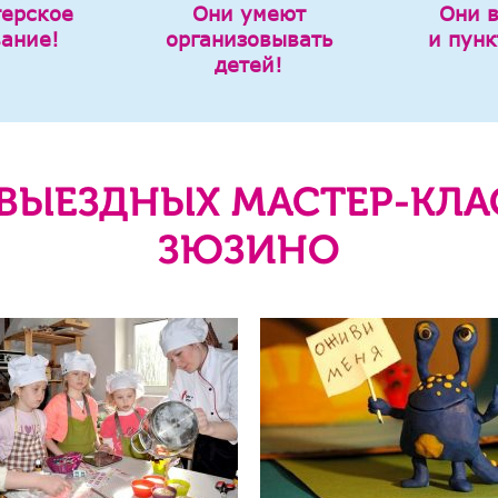
терское
Они умеют
Они 
вание!
организовывать
и пунк
детей!
ВЫЕЗДНЫХ МАСТЕР-КЛА
ЗЮЗИНО