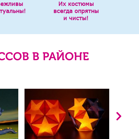
вежливы
Их костюмы
туальны!
всегда опрятны
и чисты!
ССОВ В РАЙОНЕ