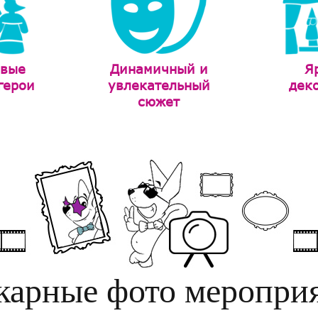
ивые
Динамичный и
Я
герои
увлекательный
дек
сюжет
арные фото меропри