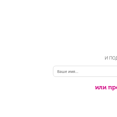
И ПО
или пр