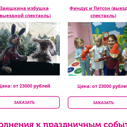
Заюшкина избушка
Финдус и Петсон (выез
(выездной спектакль)
спектакль)
Цена: от
23000
рублей
Цена: от
23000
рубле
ЗАКАЗАТЬ
ЗАКАЗАТЬ
олнения к праздничным собы