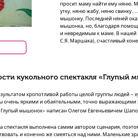
просит маму найти ему няню. 
утку, няню жабу, няню свинку….
мышонку. Последней няней ока
мышонка, но, благодаря помо
и невредимым к маме. В нашей с
С.Я. Маршака), счастливый коне
сти кукольного спектакля «Глупый 
результатом кропотливой работы целой группы людей – 
зы очень яркими и обаятельными, точно выражающими 
 «Глупый мышонок» написан Олегом Евгеньевичем Шап
а спектакля выполнена самим автором сценария, поэто
ствовать и конечно же смеяться над ними. Маленькие зр