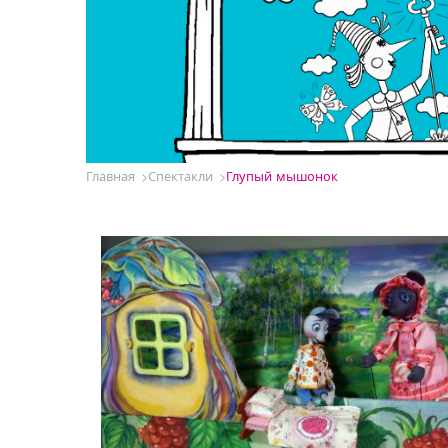
Главная
Спектакли
Глупый мышонок