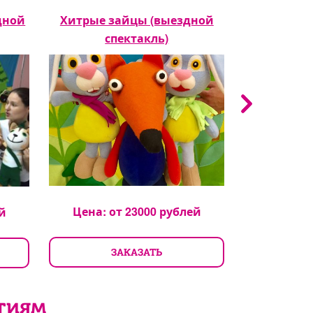
дной
Хитрые зайцы (выездной
Цирк (вые
спектакль)
Цена: 
Цена: от
23000
рублей
й
З
ЗАКАЗАТЬ
тиям