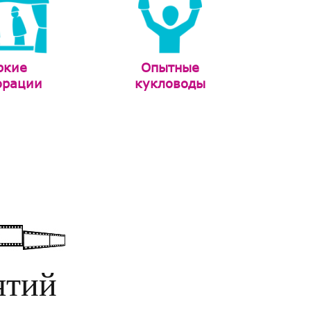
ркие
Опытные
орации
кукловоды
ятий