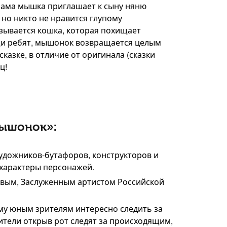
Мама мышка приглашает к сыну няню
 но никто не нравится глупому
зывается кошка, которая похищает
щи ребят, мышонок возвращается целым
казке, в отличие от оригинала (сказки
ц!
мышонок»:
художников-бутафоров, конструкторов и
характеры персонажей.
овым, Заслуженным артистом Российской
му юным зрителям интересно следить за
ители открыв рот следят за происходящим,