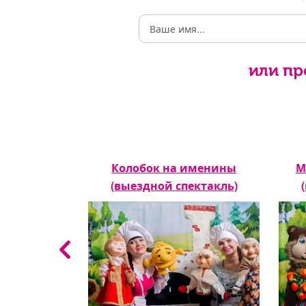
или пр
(выездной
Колобок на именины
М
ль)
(выездной спектакль)