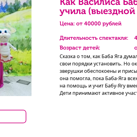
Как Василиса Ба
учила (выездной
Цена: от
40000
рублей
Длительность спектакля:
Возраст детей:
о
Сказка о том, как Баба Яга дума
свои порядки установить. Но о
зверушки обеспокоены и присы
она помогла, пока Баба-Яга все
на помощь и учит Бабу-Ягу вме
Дети принимают активное участ