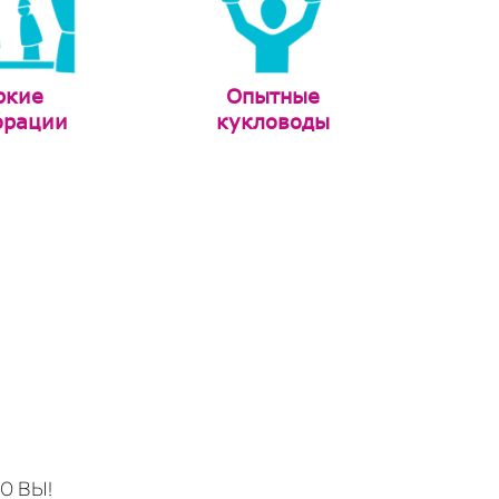
ркие
Опытные
орации
кукловоды
О ВЫ!