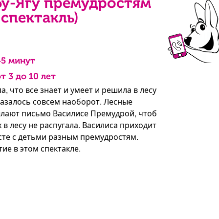
бу-Ягу премудростям
 спектакль)
45 минут
т 3 до 10 лет
ла, что все знает и умеет и решила в лесу
казалось совсем наоборот. Лесные
лают письмо Василисе Премудрой, чтоб
х в лесу не распугала. Василиса приходит
сте с детьми разным премудростям.
ие в этом спектакле.