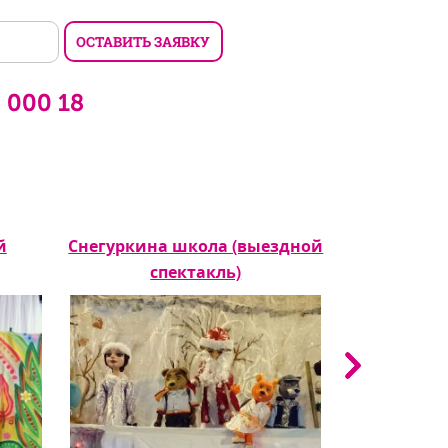
6 000 18
й
Снегуркина школа (выездной
Три поро
спектакль)
сп