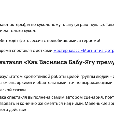
рают актёры), и по кукольному плану (играют куклы). Та
ием только кукол.
ребят ждёт фотосессия с полюбившимися героями!
ремя спектакля с детками
мастер-класс «Магнит из фет
ктакля «Как Василиса Бабу-Ягу прем
результатом кропотливой работы целой группы людей – 
зы очень яркими и обаятельными, точно выражающими 
еской сказки.
ка спектакля выполнена самим автором сценария, поэ
ствовать и конечно же смеяться над ними. Маленькие зр
ного действия.