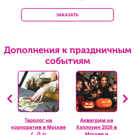
ЗАКАЗАТЬ
Дополнения к праздничным
событиям
Таролог на
Аквагрим на
 🎈
корпоратив в Москве
Хэллоуин 2026 в
☾ 🔮 ✨
Москве и