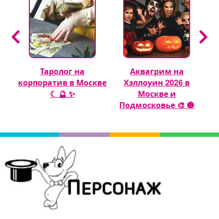
Таролог на
Аквагрим на
 🎈
корпоратив в Москве
Хэллоуин 2026 в
☾ 🔮 ✨
Москве и
Подмосковье 🎨 🎃