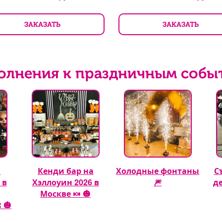
ЗАКАЗАТЬ
ЗАКАЗАТЬ
олнения к праздничным собы
а
Кенди бар на
Холодные фонтаны
С
 в
Хэллоуин 2026 в
🎆
д
Москве 🍬 🎃
 🎃