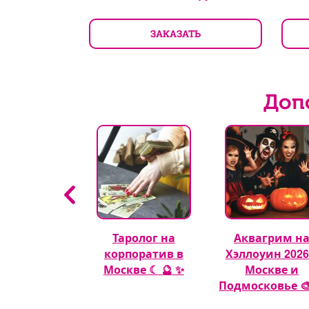
ТЬ
ЗАКАЗАТЬ
Доп
гуры из
Таролог на
Аквагрим н
шных шаров
корпоратив в
Хэллоуин 2026
🎈
Москве ☾ 🔮 ✨
Москве и
Подмосковье 🎨