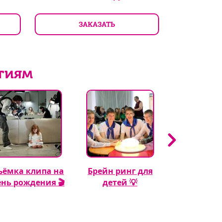
З
ЗАКАЗАТЬ
тиям
ъёмка клипа на
Брейн ринг для
Кэнди бар 
ень рождения 🎬
детей 💡
рождения м
🍬🎂