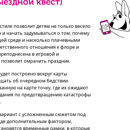
ыездной квест)
стиле позволит детям не только весело
о и начать задумываться о том, почему
ей среде и насколько плачевными
ветственного отношения к флоре и
преподнесена в игровой и
 позволит омрачить праздник.
будет построено вокруг карты
бщать об очередном бедствии.
анную на карте точку, где их ожидают
адания по предотвращению катастрофы
.
вариант с усложненным сюжетом под
 где дополнительным фактором,
ановятся временные рамки, в которые