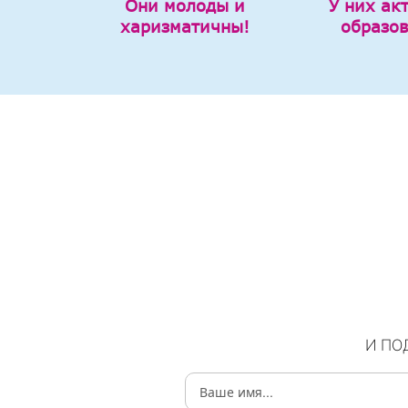
Они молоды и
У них ак
харизматичны!
образо
И ПО