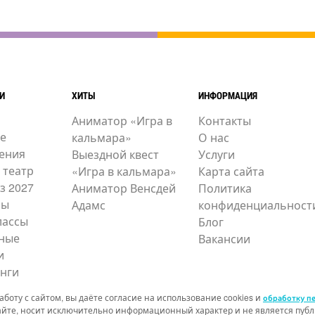
И
ХИТЫ
ИНФОРМАЦИЯ
Аниматор «Игра в
Контакты
е
кальмара»
О нас
ения
Выездной квест
Услуги
 театр
«Игра в кальмара»
Карта сайта
з 2027
Аниматор Венсдей
Политика
ры
Адамс
конфиденциальност
лассы
Блог
ные
Вакансии
и
нги
боту с сайтом, вы даёте согласие на использование cookies и
обработку п
айте, носит исключительно информационный характер и не является публи