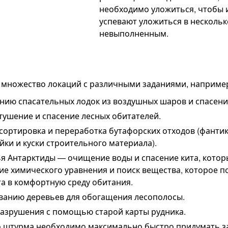
необходимо уложиться, чтобы и
успевают уложиться в нескольк
невыполненным.
ь множество локаций с различными заданиями, наприме
анию спасательных лодок из воздушных шаров и спасен
тушение и спасение лесных обитателей.
ортировка и переработка бутафорских отходов (фантики
йки и куски строительного материала).
 Антарктиды — очищение воды и спасение кита, которы
ие химического уравнения и поиск вещества, которое п
а в комфортную среду обитания.
иванию деревьев для обогащения лесополосы.
разрушения с помощью старой карты рудника.
 штурма необходимо максимально быстро придумать за