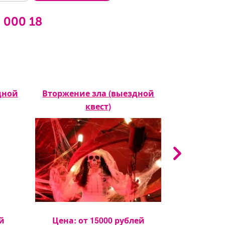
6 000 18
дной
Вторжение зла (выездной
Мафия (в
квест)
Цена: 
й
Цена: от
15000
рублей