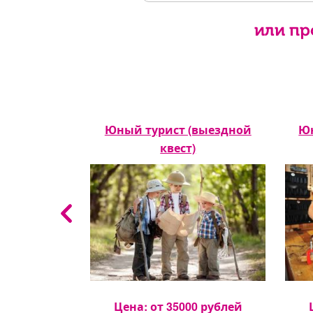
или пр
ой квест)
Юный турист (выездной
Юн
квест)
0
рублей
Цена: от
35000
рублей