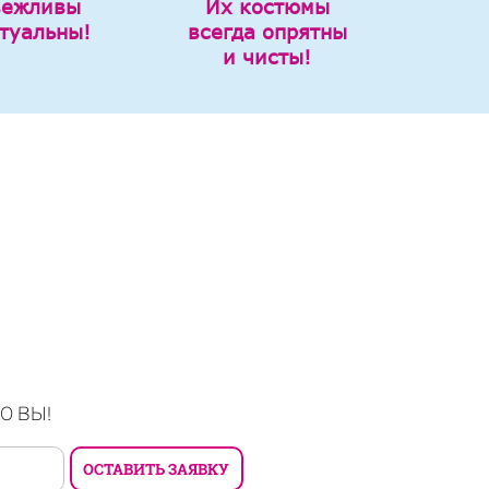
вежливы
Их костюмы
туальны!
всегда опрятны
и чисты!
О ВЫ!