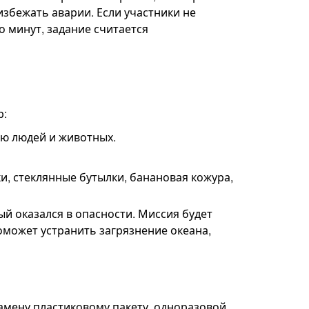
збежать аварии. Если участники не
о минут, задание считается
р:
ию людей и животных.
, стеклянные бутылки, банановая кожура,
й оказался в опасности. Миссия будет
оможет устранить загрязнение океана,
мену пластиковому пакету, одноразовой