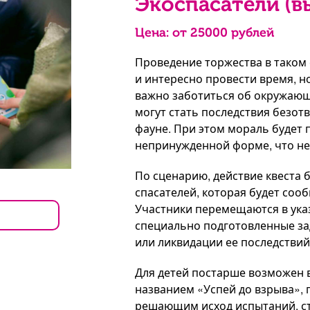
Экоспасатели (в
Цена: от
25000
рублей
Проведение торжества в таком 
и интересно провести время, н
важно заботиться об окружающ
могут стать последствия безот
фауне. При этом мораль будет 
непринужденной форме, что не
По сценарию, действие квеста 
спасателей, которая будет соо
Участники перемещаются в указ
специально подготовленные з
или ликвидации ее последствий
Для детей постарше возможен 
названием «Успей до взрыва»,
решающим исход испытаний, ст