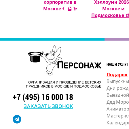
шных шаров
корпоратив в
Хэллоуин 2026
🎈
Москве ☾ 🔮 ✨
Москве и
Подмосковье 🎨
НАШИ УСЛУГ
Подарок
Выпускны
ОРГАНИЗАЦИЯ И ПРОВЕДЕНИЕ ДЕТСКИХ
ПРАЗДНИКОВ В МОСКВЕ И ПОДМОСКОВЬЕ
Дни рожд
+7 (495) 16 000 18
Выездной
Дед Моро
ЗАКАЗАТЬ ЗВОНОК
Анимато
Мастер-к
Календар