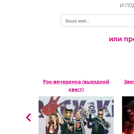
И ПО
или пр
о бойца
Рок-вечеринка (выездной
Зве
квест)
квест)