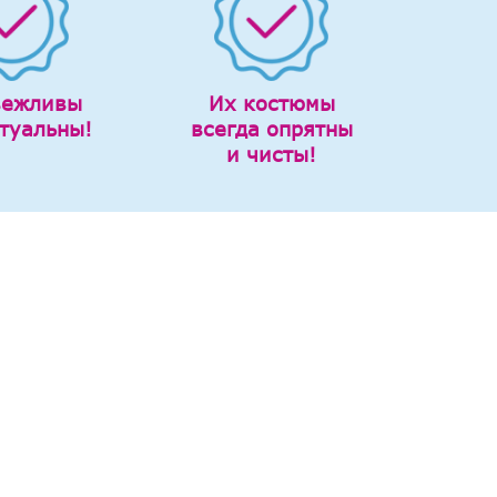
вежливы
Их костюмы
туальны!
всегда опрятны
и чисты!