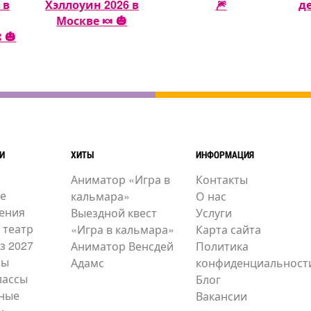
 в
Хэллоуин 2026 в
🎆
д
Москве 🍬 🎃
 🎃
И
ХИТЫ
ИНФОРМАЦИЯ
Аниматор «Игра в
Контакты
е
кальмара»
О нас
ения
Выездной квест
Услуги
 театр
«Игра в кальмара»
Карта сайта
з 2027
Аниматор Венсдей
Политика
ры
Адамс
конфиденциальност
лассы
Блог
ные
Вакансии