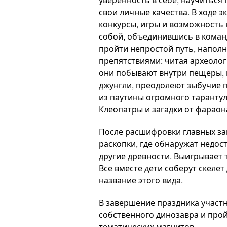
свои личные качества. В ходе 
конкурсы, игры и возможность
собой, объединившись в коман
пройти непростой путь, напо
препятствиями: читая археолог
они побывают внутри пещеры, 
джунгли, преодолеют зыбучие пе
из паутины огромного тарантула
Клеопатры и загадки от фараон
После расшифровки главных за
раскопки, где обнаружат недос
другие древности. Выигрывает 
Все вместе дети соберут скеле
название этого вида.
В завершение праздника участн
собственного динозавра и прой
тематических магнитов.