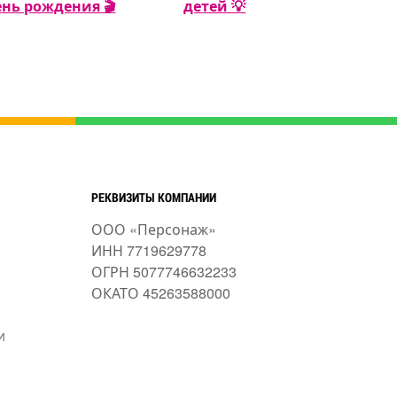
ень рождения 🎬
детей 💡
рождения м
🍬🎂
РЕКВИЗИТЫ КОМПАНИИ
ООО «Персонаж»
ИНН 7719629778
ОГРН 5077746632233
ОКАТО 45263588000
и