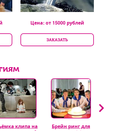
й
Цена: от
15000
рублей
Цена: 
ЗАКАЗАТЬ
З
тиям
ъёмка клипа на
Брейн ринг для
Кэнди бар 