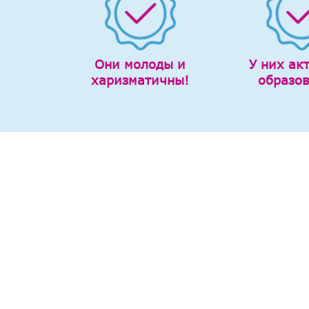
Они молоды и
У них ак
харизматичны!
образо