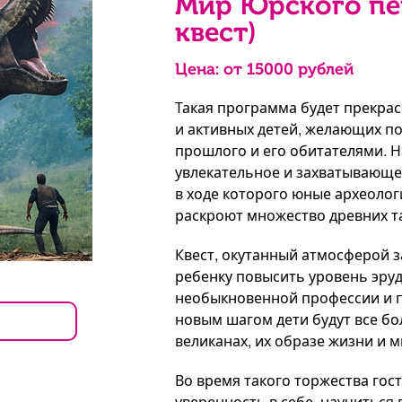
Мир Юрского пе
квест)
Цена: от
15000
рублей
Такая программа будет прекра
и активных детей, желающих п
прошлого и его обитателями. 
увлекательное и захватывающе
в ходе которого юные археолог
раскроют множество древних т
Квест, окутанный атмосферой 
ребенку повысить уровень эруд
необыкновенной профессии и п
новым шагом дети будут все бо
великанах, их образе жизни и м
Во время такого торжества гос
уверенность в себе, научиться