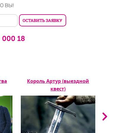
О ВЫ!
6 000 18
тва
Король Артур (выездной
Курс м
квест)
(выез