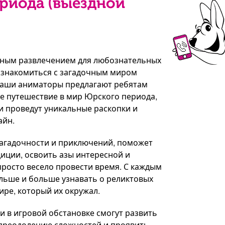
риода (выездной
сным развлечением для любознательных
ознакомиться с загадочным миром
Наши аниматоры предлагают ребятам
е путешествие в мир Юрского периода,
и проведут уникальные раскопки и
айн.
загадочности и приключений, поможет
иции, освоить азы интересной и
росто весело провести время. С каждым
льше и больше узнавать о реликтовых
ире, который их окружал.
ти в игровой обстановке смогут развить
 преодолению сложностей и проявить