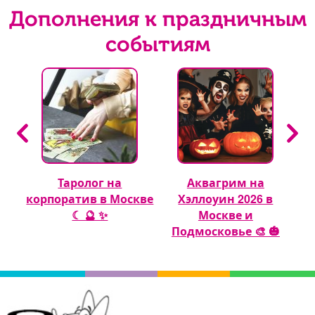
Дополнения к праздничным
событиям
Таролог на
Аквагрим на
 🎈
корпоратив в Москве
Хэллоуин 2026 в
☾ 🔮 ✨
Москве и
Подмосковье 🎨 🎃