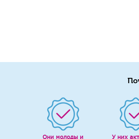
По
Они молоды и
У них ак