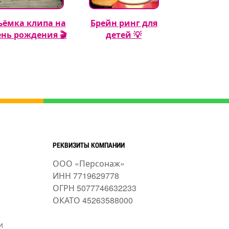
ъёмка клипа на
Брейн ринг для
Кэнди бар 
ень рождения 🎬
детей 💡
рождения м
🍬🎂
РЕКВИЗИТЫ КОМПАНИИ
ООО «Персонаж»
ИНН 7719629778
ОГРН 5077746632233
ОКАТО 45263588000
и