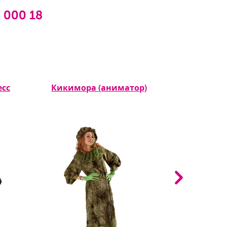
6 000 18
есс
Кикимора (аниматор)
Беззубик, И
мульт
прируч
(рос