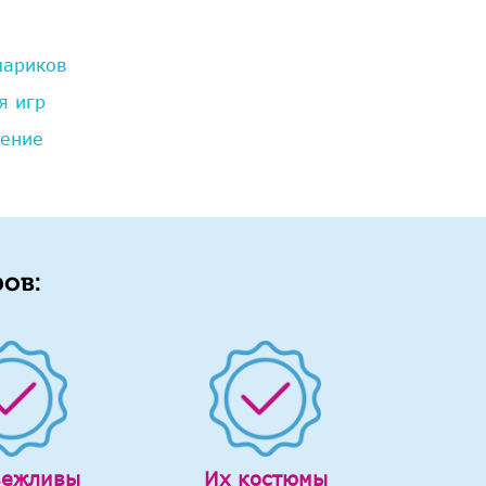
шариков
я игр
дение
ов:
вежливы
Их костюмы