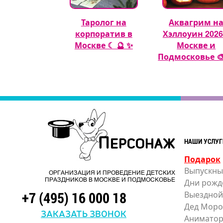
гуры из
Таролог на
Аквагрим н
шных шаров
корпоратив в
Хэллоуин 2026
🎈
Москве ☾ 🔮 ✨
Москве и
Подмосковье 🎨
НАШИ УСЛУГ
Подарок
Выпускны
ОРГАНИЗАЦИЯ И ПРОВЕДЕНИЕ ДЕТСКИХ
ПРАЗДНИКОВ В МОСКВЕ И ПОДМОСКОВЬЕ
Дни рожд
+7 (495) 16 000 18
Выездной
Дед Моро
ЗАКАЗАТЬ ЗВОНОК
Анимато