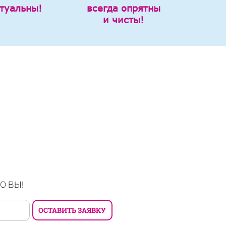
туальны!
всегда опрятны
и чисты!
О ВЫ!