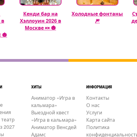
а
Кенди бар на
Холодные фонтаны
С
 в
Хэллоуин 2026 в
🎆
д
Москве 🍬 🎃
 🎃
И
ХИТЫ
ИНФОРМАЦИЯ
Аниматор «Игра в
Контакты
е
кальмара»
О нас
ения
Выездной квест
Услуги
 театр
«Игра в кальмара»
Карта сайта
з 2027
Аниматор Венсдей
Политика
ры
Адамс
конфиденциальност