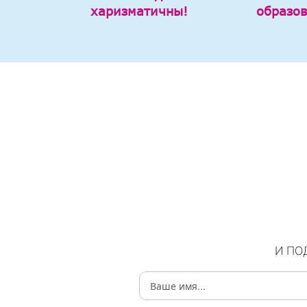
харизматичны!
образо
И ПО