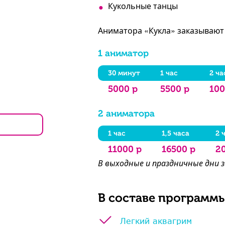
Кукольные танцы
Аниматора «Кукла» заказывают д
1 аниматор
30 минут
1 час
2 ча
5000 р
5500 р
100
2 аниматора
1 час
1,5 часа
2 
11000 р
16500 р
2
В выходные и праздничные дни 
В составе программы
Легкий аквагрим