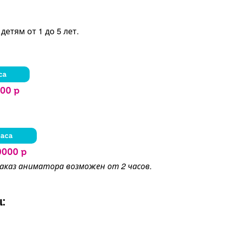
етям от 1 до 5 лет.
са
00 р
часа
0000 р
заказ аниматора возможен от 2 часов.
: