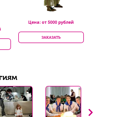
Цена: от
5000
рублей
й
ЗАКАЗАТЬ
Цена: 
З
тиям