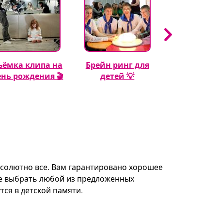
ъёмка клипа на
Брейн ринг для
Кэнди бар 
ень рождения 🎬
детей 💡
рождения м
🍬🎂
бсолютно все. Вам гарантировано хорошее
те выбрать любой из предложенных
ся в детской памяти.