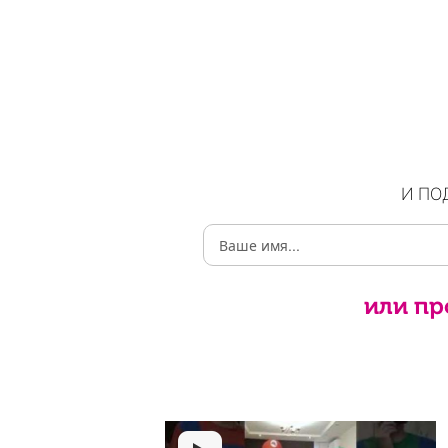
И ПО
или пр