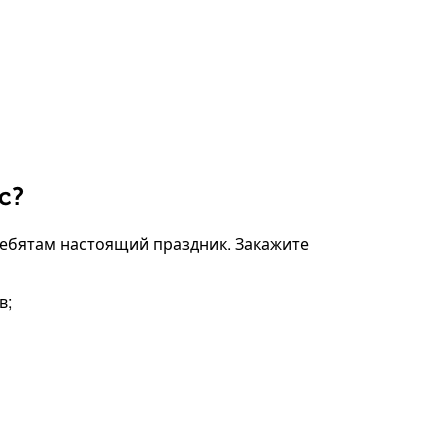
с?
ебятам настоящий праздник. Закажите
в;