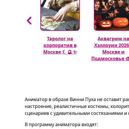
гуры из
Таролог на
Аквагрим н
шных шаров
корпоратив в
Хэллоуин 2026
🎈
Москве ☾ 🔮 ✨
Москве и
Подмосковье 🎨
Аниматор в образе Винни Пуха не оставит р
настроение, реалистичные костюмы, колори
сценариев с удивительными состязаниями и 
В программу аниматора входят: