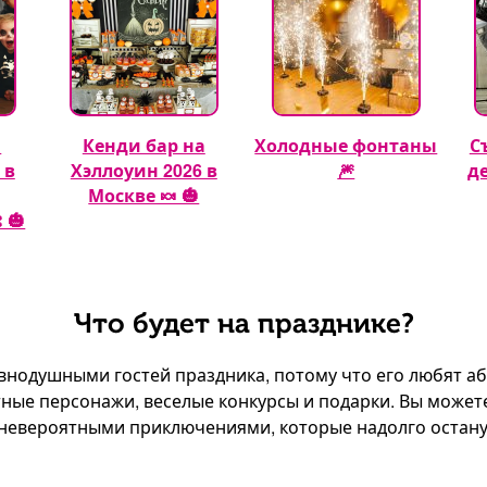
а
Кенди бар на
Холодные фонтаны
С
 в
Хэллоуин 2026 в
🎆
д
Москве 🍬 🎃
 🎃
Что будет на празднике?
авнодушными гостей праздника, потому что его любят а
тные персонажи, веселые конкурсы и подарки. Вы може
невероятными приключениями, которые надолго останут