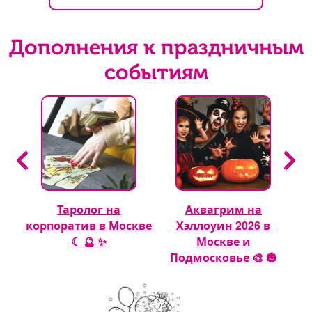
Дополнения к праздничным
событиям
Таролог на
Аквагрим на
 🎈
корпоратив в Москве
Хэллоуин 2026 в
☾ 🔮 ✨
Москве и
Подмосковье 🎨 🎃