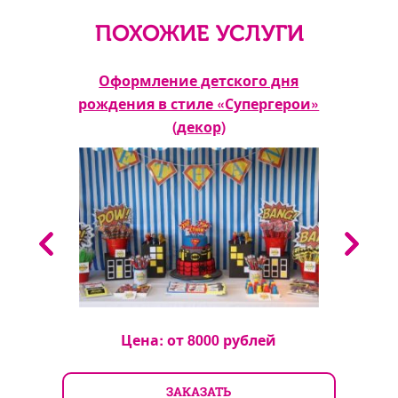
ПОХОЖИЕ УСЛУГИ
тиле
Оформление детского дня
Офо
рождения в стиле «Супергерои»
(декор)
Цена: от
8000
рублей
ЗАКАЗАТЬ