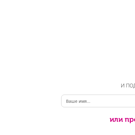
И ПО
или пр