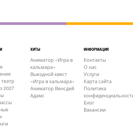
И
ХИТЫ
ИНФОРМАЦИЯ
Аниматор «Игра в
Контакты
е
кальмара»
О нас
ения
Выездной квест
Услуги
 театр
«Игра в кальмара»
Карта сайта
з 2027
Аниматор Венсдей
Политика
ры
Адамс
конфиденциальност
лассы
Блог
ные
Вакансии
и
нги