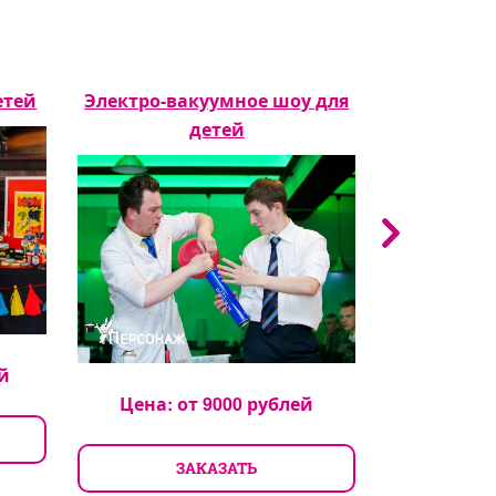
етей
Электро-вакуумное шоу для
Шоу в те
детей
й
Цена: 
Цена: от
9000
рублей
З
ЗАКАЗАТЬ