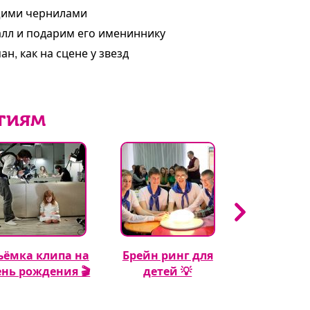
щими чернилами
лл и подарим его имениннику
н, как на сцене у звезд
тиям
ъёмка клипа на
Брейн ринг для
Кэнди бар 
ень рождения 🎬
детей 💡
рождения м
🍬🎂