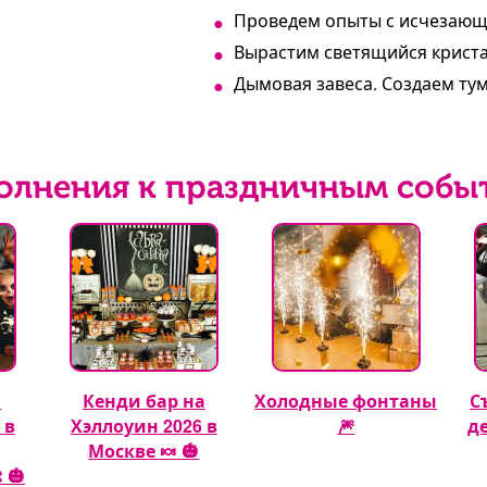
Проведем опыты с исчезаю
Вырастим светящийся криста
Дымовая завеса. Создаем тума
олнения к праздничным собы
а
Кенди бар на
Холодные фонтаны
С
 в
Хэллоуин 2026 в
🎆
д
Москве 🍬 🎃
 🎃