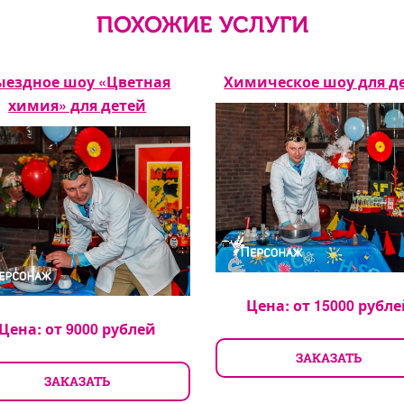
ПОХОЖИЕ УСЛУГИ
ыездное шоу «Цветная
Химическое шоу для д
химия» для детей
Цена: от
15000
рубле
Цена: от
9000
рублей
ЗАКАЗАТЬ
ЗАКАЗАТЬ