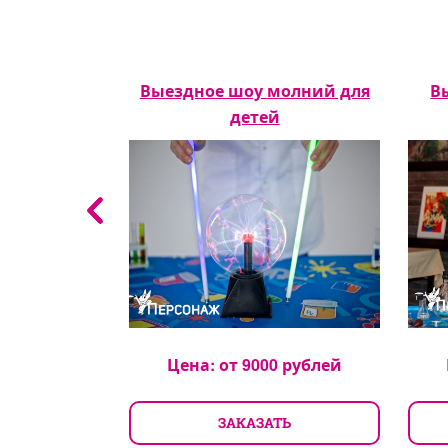
для детей
Выездное шоу молний для
В
детей
рублей
Цена: от
9000
рублей
ТЬ
ЗАКАЗАТЬ