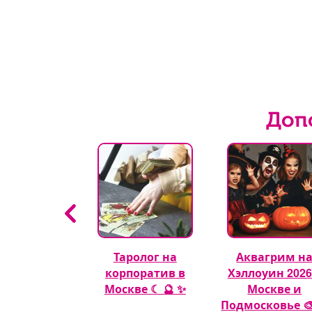
Доп
гуры из
Таролог на
Аквагрим н
шных шаров
корпоратив в
Хэллоуин 2026
🎈
Москве ☾ 🔮 ✨
Москве и
Подмосковье 🎨