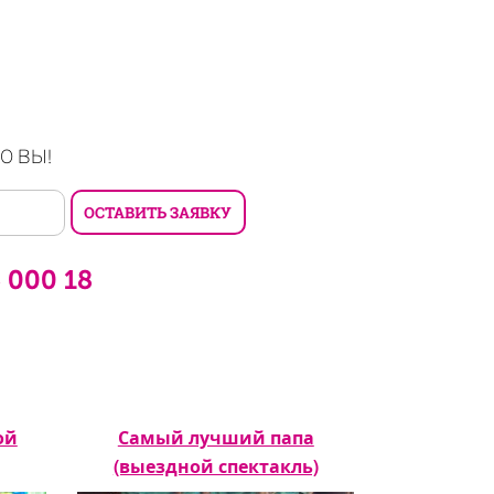
О ВЫ!
6 000 18
ой
Самый лучший папа
Дерево ч
(выездной спектакль)
сп