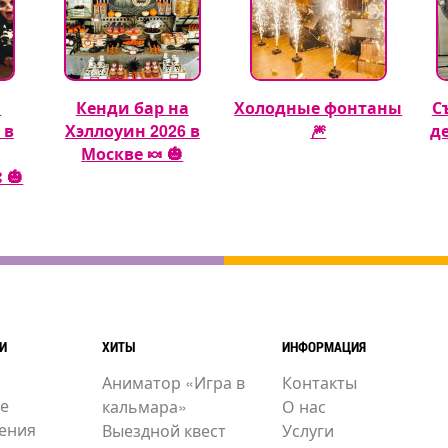
а
Кенди бар на
Холодные фонтаны
С
 в
Хэллоуин 2026 в
🎆
д
Москве 🍬 🎃
 🎃
И
ХИТЫ
ИНФОРМАЦИЯ
Аниматор «Игра в
Контакты
е
кальмара»
О нас
ения
Выездной квест
Услуги