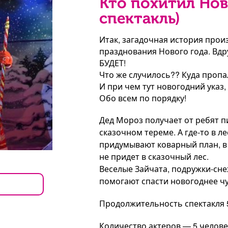
Кто похитил Нов
спектакль)
Итак, загадочная история прои
празднования Нового года. Вдру
БУДЕТ!
Что же случилось?? Куда проп
И при чем тут новогодний ука
Обо всем по порядку!
Дед Мороз получает от ребят п
сказочном тереме. А где-то в л
придумывают коварный план, в 
не придет в сказочный лес.
Веселые Зайчата, подружки-сне
помогают спасти новогоднее чу
Продолжительность спектакля 
Количество актеров — 5 челове