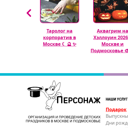
гуры из
Таролог на
Аквагрим н
шных шаров
корпоратив в
Хэллоуин 2026
🎈
Москве ☾ 🔮 ✨
Москве и
Подмосковье 🎨
НАШИ УСЛУГ
Подарок
Выпускны
ОРГАНИЗАЦИЯ И ПРОВЕДЕНИЕ ДЕТСКИХ
ПРАЗДНИКОВ В МОСКВЕ И ПОДМОСКОВЬЕ
Дни рожд