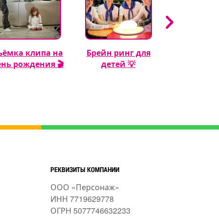
ъёмка клипа на
Брейн ринг для
Кэнди бар 
ень рождения 🎬
детей 💡
рождения м
🍬🎂
РЕКВИЗИТЫ КОМПАНИИ
ООО «Персонаж»
ИНН 7719629778
ОГРН 5077746632233