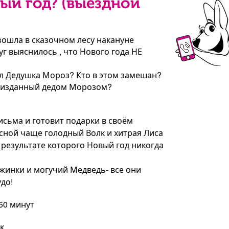
ый год? (выездной
зошла в сказочном лесу накануне
г выяснилось , что Нового года НЕ
ал Дедушка Мороз? Кто в этом замешан?
з, изданный дедом Морозом?
исьма и готовит подарки в своём
есной чаще голодный Волк и хитрая Лиса
результате которого Новый год никогда
жинки и могучий Медведь- все они
до!
50 минут
к.