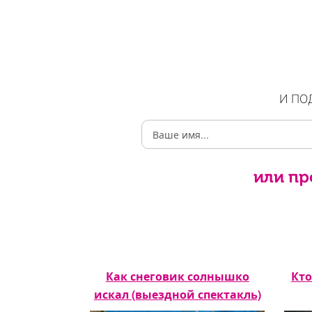
И ПО
или пр
(выездной
Как снеговик солнышко
Кто
ль)
искал (выездной спектакль)