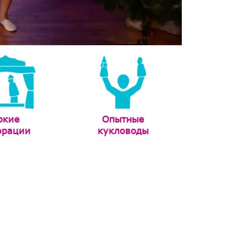
ркие
Опытные
орации
кукловоды