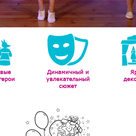
ивые
Динамичный и
Я
герои
увлекательный
дек
сюжет