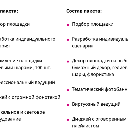
 пакета:
Состав пакета:
ор площадки
Подбор площадки
аботка индивидуального
Разработка индивидуал
ария
сценария
мление площадки
Декор площадки на выб
евыми шарами, 100 шт.
бумажный декор, гелие
шары, флористика
ессиональный ведущий
Тематический фотобанн
жей с огромной фонотекой
Виртуозный ведущий
кальное и световое
удование
Ди-джей с оговоренным
плейлистом