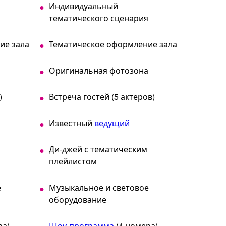
Индивидуальный
я
тематического сценария
ие зала
Тематическое оформление зала
а
Оригинальная фотозона
)
Встреча гостей (5 актеров)
Известный
ведущий
Ди-джей с тематическим
плейлистом
е
Музыкальное и световое
оборудование
ра)
Шоу-программа
(4 номера)