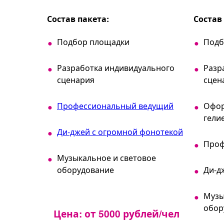
Состав пакета:
Состав
Подбор площадки
Подб
Разработка индивидуального
Разр
сценария
сцен
Профессиональный ведущий
Офор
гели
Ди-джей с огромной фонотекой
Проф
Музыкальное и световое
оборудование
Ди-д
Музы
обор
Цена: от 5000 рублей/чел