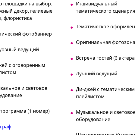
р площадки на выбор:
Индивидуальный
жный декор, гелиевые
тематического сценари
, флористика
Тематическое оформлен
тический фотобаннер
Оригинальная фотозон
уозный ведущий
Встреча гостей (3 актера
жей с оговоренным
листом
Лучший ведущий
кальное и световое
Ди-джей с тематическим
удование
плейлистом
программа (1 номер)
Музыкальное и светово
оборудование
граф
Шоу программа (2 номе