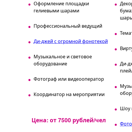
Оформление площадки
Деко
гелиевыми шарами
бума
шары
Профессиональный ведущий
Тема
Ди-джей с огромной фонотекой
Вирт
Музыкальное и световое
оборудование
Ди-д
плей
Фотограф или видеооператор
Музы
обор
Координатор на мероприятии
Шоу 
Цена: от 7500 рублей/чел
Фото